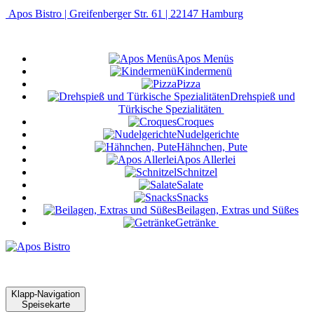
Apos Bistro | Greifenberger Str. 61 | 22147 Hamburg
Apos Menüs
Kindermenü
Pizza
Drehspieß und
Türkische Spezialitäten
Croques
Nudelgerichte
Hähnchen, Pute
Apos Allerlei
Schnitzel
Salate
Snacks
Beilagen, Extras und Süßes
Getränke
Klapp-Navigation
Speisekarte