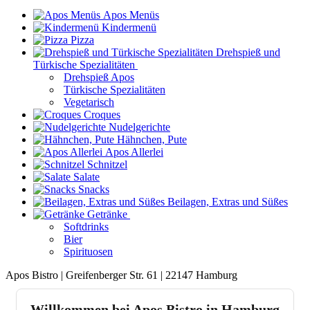
Apos Menüs
Kindermenü
Pizza
Drehspieß und
Türkische Spezialitäten
Drehspieß Apos
Türkische Spezialitäten
Vegetarisch
Croques
Nudelgerichte
Hähnchen, Pute
Apos Allerlei
Schnitzel
Salate
Snacks
Beilagen, Extras und Süßes
Getränke
Softdrinks
Bier
Spirituosen
Apos Bistro | Greifenberger Str. 61 | 22147 Hamburg
Willkommen bei Apos Bistro in Hamburg